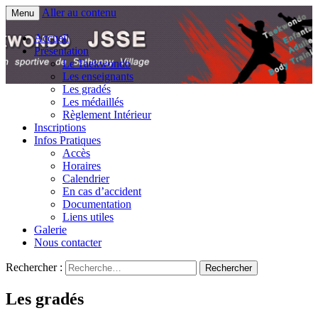
Aller au contenu
Menu
Club sportif de Sathonay Village
Taekwondo JSSE
Accueil
Présentation
Le Taekwondo
Les enseignants
Les gradés
Les médaillés
Règlement Intérieur
Inscriptions
Infos Pratiques
Accès
Horaires
Calendrier
En cas d’accident
Documentation
Liens utiles
Galerie
Nous contacter
Rechercher :
Les gradés